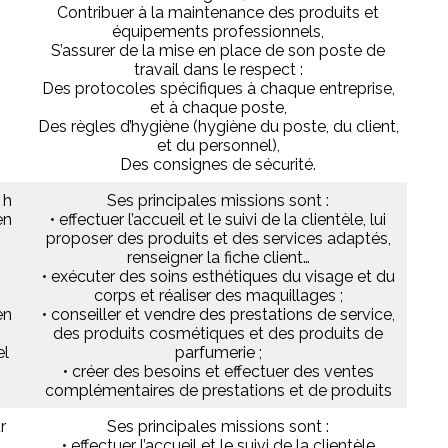
Contribuer à la maintenance des produits et
équipements professionnels,
S’assurer de la mise en place de son poste de
travail dans le respect :
Des protocoles spécifiques à chaque entreprise,
et à chaque poste,
Des règles d’hygiène (hygiène du poste, du client,
et du personnel),
Des consignes de sécurité.
 h
Ses principales missions sont :
en
• effectuer l’accueil et le suivi de la clientèle, lui
proposer des produits et des services adaptés,
renseigner la fiche client…
• exécuter des soins esthétiques du visage et du
corps et réaliser des maquillages ;
en
• conseiller et vendre des prestations de service,
des produits cosmétiques et des produits de
el
parfumerie ;
• créer des besoins et effectuer des ventes
complémentaires de prestations et de produits
r
Ses principales missions sont :
• effectuer l’accueil et le suivi de la clientèle