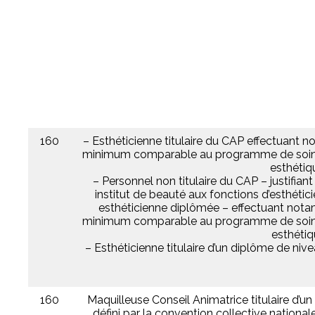
160
– Esthéticienne titulaire du CAP effectuant 
minimum comparable au programme de soins c
esthétiq
– Personnel non titulaire du CAP – justifian
institut de beauté aux fonctions d’esthétic
esthéticienne diplômée – effectuant nota
minimum comparable au programme de soins c
esthéti
– Esthéticienne titulaire d’un diplôme de niv
160
Maquilleuse Conseil Animatrice titulaire d’
défini par la convention collective national