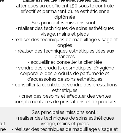
le
L’aide esthéticienne effectue les tâches
attendues au coefficient 150 sous le contrôle
effectif et permanent d’une esthéticienne
diplômée
Ses principales missions sont :
• réaliser des techniques de soins esthétiques
visage, mains et pieds
• réaliser des techniques de maquillage visage et
ongles
• réaliser des techniques esthétiques liées aux
phanères
• accueillir et conseiller la clientèle
• vendre des produits cosmétiques, d’hygiène
corporelle, des produits de parfumerie et
d’accessoires de soins esthétiques
• conseiller la clientèle et vendre des prestations
esthétiques
• créer des besoins et effectuer des ventes
complémentaires de prestations et de produits
Ses principales missions sont :
• réaliser des techniques de soins esthétiques
tut
visage, mains et pieds
nne
• réaliser des techniques de maquillage visage et