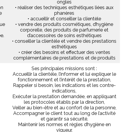
ongles
on
• réaliser des techniques esthétiques liées aux
e
phanères
• accueillir et conseiller la clientèle
gue
• vendre des produits cosmétiques, d’hygiène
corporelle, des produits de parfumerie et
e.
d’accessoires de soins esthétiques
• conseiller la clientèle et vendre des prestations
esthétiques
• créer des besoins et effectuer des ventes
complémentaires de prestations et de produits
Ses principales missions sont :
Accueillir la clientèle, l’informer et lui expliquer le
fonctionnement et l’intérêt de la prestation,
Rappeler si besoin, les indications et les contre-
indications,
Exécuter la prestation demandée, en appliquant
les protocoles établis par la direction,
Veiller au bien-être et au confort de la personne,
Accompagner le client tout au long de l’activité
et garantir sa sécurité,
Maintenir les normes et règles d’hygiène en
vigueur,