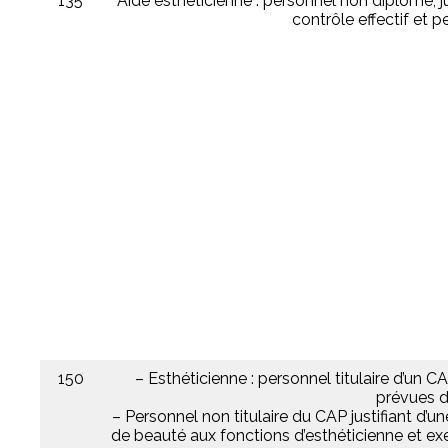
135
Aide esthéticienne : personnel non diplômé, ju
contrôle effectif et 
150
– Esthéticienne : personnel titulaire d’un
prévues da
– Personnel non titulaire du CAP justifiant d’u
de beauté aux fonctions d’esthéticienne et exe