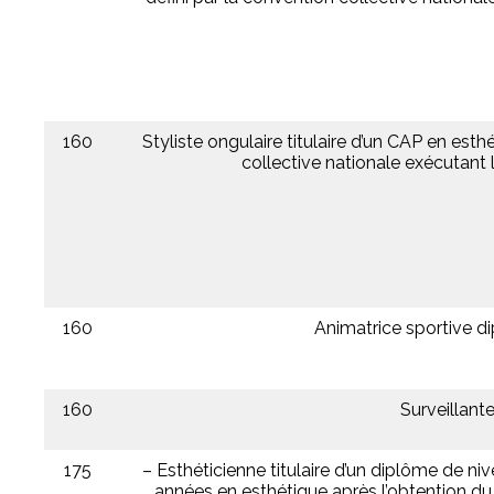
160
Styliste ongulaire titulaire d’un CAP en est
collective nationale exécutant l
160
Animatrice sportive di
160
Surveillant
175
– Esthéticienne titulaire d’un diplôme de niv
années en esthétique après l’obtention du