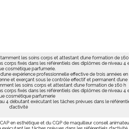
notamment les soins corps et attestant d’une formation de 160
orps fixés dans les référentiels des diplômes de niveau 4 
ue cosmétique parfumerie.
t d’une expérience professionnelle effective de trois années en
ienne et exerçant sous le contrôle effectif et permanent d’une
mment les soins corps et attestant d’une formation de 160 h
orps fixés dans les référentiels des diplômes de niveau 4 
que cosmétique parfumerie
eau 4 débutant exécutant les tâches prévues dans le référenti
d’activité
un CAP en esthétique et du CQP de maquilleur conseil animateu
e exécutant les tâches prévues dans les référentiels d’activité.