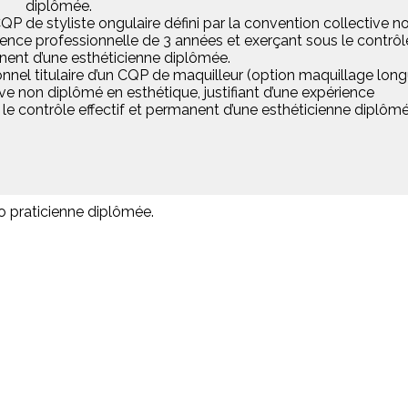
diplômée.
 CQP de styliste ongulaire défini par la convention collective n
rience professionnelle de 3 années et exerçant sous le contrôl
anent d’une esthéticienne diplômée.
nnel titulaire d’un CQP de maquilleur (option maquillage lon
ive non diplômé en esthétique, justifiant d’une expérience
le contrôle effectif et permanent d’une esthéticienne diplômé
 praticienne diplômée.