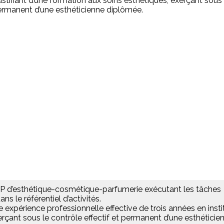
stifiant d’une formation aux soins esthétiques, exerçant sous 
permanent d’une esthéticienne diplômée.
 CAP d’esthétique-cosmétique-parfumerie exécutant les tâches
ns le référentiel d’activités.
ne expérience professionnelle effective de trois années en insti
rçant sous le contrôle effectif et permanent d’une esthéticie