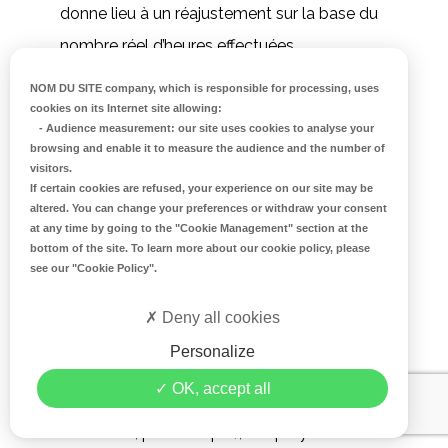
donne lieu à un réajustement sur la base du
nombre réel d’heures effectuées.
Tout stage définitivement interrompu fait
NOM DU SITE company
, which is responsible for processing, uses
cookies on its Internet site allowing:
l’objet d’un régularisation globale selon le
-
Audience measurement
: our site uses cookies to analyse your
browsing and enable it to measure the audience and the number of
nombre d’heures effectuées.
visitors.
If certain cookies are refused, your experience on our site may be
altered. You can change your preferences or withdraw your consent
at any time by going to the
"Cookie Management"
section at the
Sanctions
bottom of the site. To learn more about our cookie policy, please
see our
"Cookie Policy"
.
En cas de non-respect des règles
d’encadrement des stages (quota maximal
Deny all cookies
de stagiaires, durée maximale de travail,
Personalize
interdiction de confier au stagiaire des
OK, accept all
tâches dangereuses, désignation obligatoire
d’un tuteur, par exemple), l’employeur