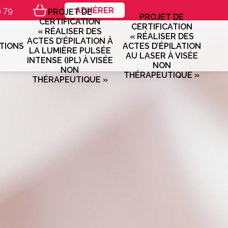
9 79
ADHÉRER
PROJET DE
PROJET DE
CERTIFICATION
CERTIFICATION
« RÉALISER DES
« RÉALISER DES
ACTES D’ÉPILATION À
TIONS
ACTES D’ÉPILATION
LA LUMIÈRE PULSÉE
AU LASER À VISÉE
INTENSE (IPL) À VISÉE
NON
NON
THÉRAPEUTIQUE »
THÉRAPEUTIQUE »