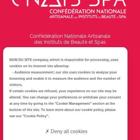
Confédération Nationale Artisanale
des Instituts de Beauté et Spas
194 Boulevard Emile Delmas
17000
La Rochelle
NOM DU SITE company
, which is responsible for processing, uses
cookies on its Internet site allowing:
Tél :
05 46 41 69 79
-
Audience measurement
: our site uses cookies to analyse your
browsing and enable it to measure the audience and the number of
E-mail :
info@cnaib-spa.fr
visitors.
If certain cookies are refused, your experience on our site may be
altered. You can change your preferences or withdraw your consent
at any time by going to the
"Cookie Management"
section at the
CONTACTEZ-NOUS
bottom of the site. To learn more about our cookie policy, please
Mentions légales
see our
"Cookie Policy"
.
Politique de confidentialité
Deny all cookies