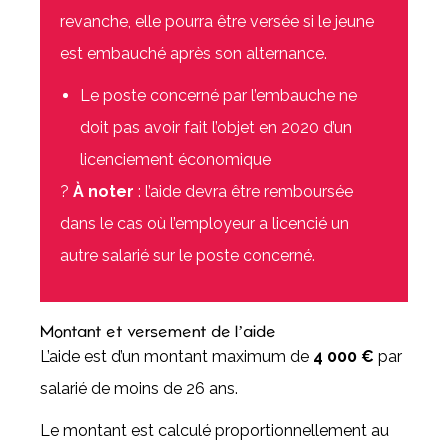
revanche, elle pourra être versée si le jeune
est embauché après son alternance.
Le poste concerné par l’embauche ne
doit pas avoir fait l’objet en 2020 d’un
licenciement économique
?
À noter
: l’aide devra être remboursée
dans le cas où l’employeur a licencié un
autre salarié sur le poste concerné.
Montant et versement de l’aide
L’aide est d’un montant maximum de
4 000 €
par
salarié de moins de 26 ans.
Le montant est calculé proportionnellement au