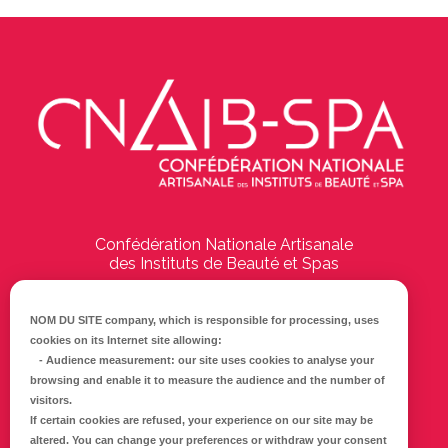
Confédération Nationale Artisanale
des Instituts de Beauté et Spas
194 Boulevard Emile Delmas
17000
La Rochelle
NOM DU SITE company
, which is responsible for processing, uses
cookies on its Internet site allowing:
Tél :
05 46 41 69 79
-
Audience measurement
: our site uses cookies to analyse your
browsing and enable it to measure the audience and the number of
E-mail :
info@cnaib-spa.fr
visitors.
If certain cookies are refused, your experience on our site may be
altered. You can change your preferences or withdraw your consent