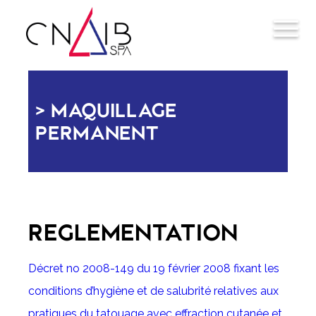
MAQUILLAGE
PERMANENT
REGLEMENTATION
Décret no 2008-149 du 19 février 2008 fixant les
conditions d’hygiène et de salubrité relatives aux
pratiques du tatouage avec effraction cutanée et