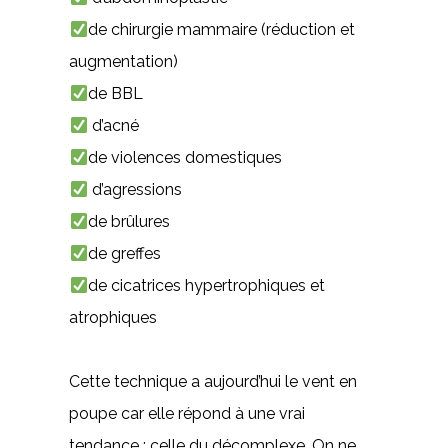
de chirurgie mammaire (réduction et
augmentation)
de BBL
d’acné
de violences domestiques
d’agressions
de brûlures
de greffes
de cicatrices hypertrophiques et
atrophiques
Cette technique a aujourd’hui le vent en
poupe car elle répond à une vrai
tendance : celle du décomplexe. On ne