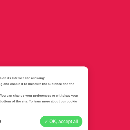
 on its Internet site allowing:
ng and enable it to measure the audience and the
CONTACTEZ-NOUS
d. You can change your preferences or withdraw your
 bottom of the site. To learn more about our cookie
Mentions légales
Politique de confidentialité
e
OK, accept all