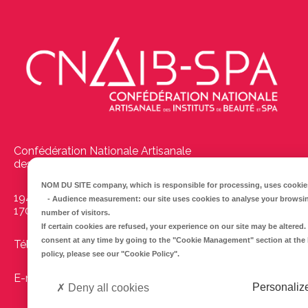
Confédération Nationale Artisanale
des Instituts de Beauté et Spas
NOM DU SITE company
, which is responsible for processing, uses cookies
194 Boulevard Emile Delmas
-
Audience measurement
: our site uses cookies to analyse your browsi
17000
La Rochelle
number of visitors.
If certain cookies are refused, your experience on our site may be altere
consent at any time by going to the
"Cookie Management"
section at the
Tél :
05 46 41 69 79
policy, please see our
"Cookie Policy"
.
E-mail :
info@cnaib-spa.fr
Personaliz
Deny all cookies