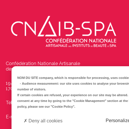
Confédération Nationale Artisanale
des Instituts de Beauté et Spas
NOM DU SITE company
, which is responsible for processing, uses cookies
194 Boulevard Emile Delmas
-
Audience measurement
: our site uses cookies to analyse your browsi
17000
La Rochelle
number of visitors.
If certain cookies are refused, your experience on our site may be altere
consent at any time by going to the
"Cookie Management"
section at the
Tél :
05 46 41 69 79
policy, please see our
"Cookie Policy"
.
E-mail :
info@cnaib-spa.fr
Personaliz
Deny all cookies