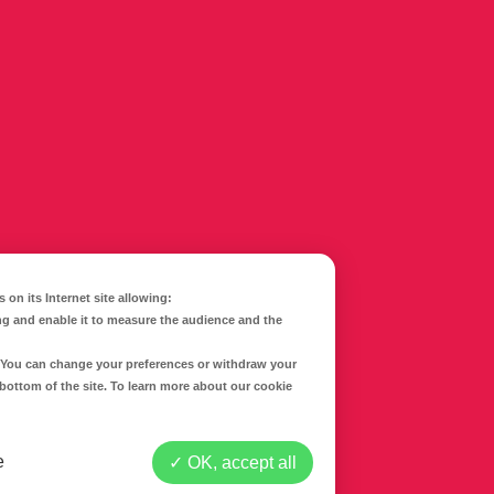
 on its Internet site allowing:
ng and enable it to measure the audience and the
CONTACTEZ-NOUS
d. You can change your preferences or withdraw your
 bottom of the site. To learn more about our cookie
Mentions légales
Politique de confidentialité
e
OK, accept all