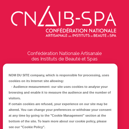
Confédération Nationale Artisanale
des Instituts de Beauté et Spas
194 Boulevard Emile Delmas
17000
La Rochelle
NOM DU SITE company
, which is responsible for processing, uses
cookies on its Internet site allowing:
Tél :
05 46 41 69 79
-
Audience measurement
: our site uses cookies to analyse your
browsing and enable it to measure the audience and the number of
E-mail :
info@cnaib-spa.fr
visitors.
If certain cookies are refused, your experience on our site may be
altered. You can change your preferences or withdraw your consent
at any time by going to the
"Cookie Management"
section at the
CONTACTEZ-NOUS
bottom of the site. To learn more about our cookie policy, please
Mentions légales
see our
"Cookie Policy"
.