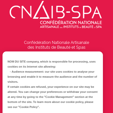
Confédération Nationale Artisanale
des Instituts de Beauté et Spas
194 Boulevard Emile Delmas
17000
La Rochelle
NOM DU SITE company
, which is responsible for processing, uses
cookies on its Internet site allowing:
Tél :
05 46 41 69 79
-
Audience measurement
: our site uses cookies to analyse your
browsing and enable it to measure the audience and the number of
E-mail :
info@cnaib-spa.fr
visitors.
If certain cookies are refused, your experience on our site may be
altered. You can change your preferences or withdraw your consent
at any time by going to the
"Cookie Management"
section at the
CONTACTEZ-NOUS
bottom of the site. To learn more about our cookie policy, please
Mentions légales
see our
"Cookie Policy"
.