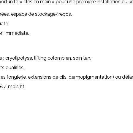
rtunité « clés en main » pour une première installation ou u
uipées, espace de stockage/repos.
iate.
ion immédiate.
: cryolipolyse, lifting colombien, soin tan.
s qualifiés.
ices (onglerie, extensions de cils, dermopigmentation) ou d’élar
€ / mois ht.