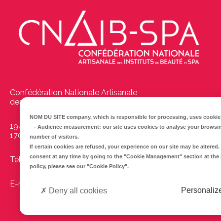
Confédération Nationale Artisanale
des Instituts de Beauté et Spas
NOM DU SITE company
, which is responsible for processing, uses cookies
194 Boulevard Emile Delmas
-
Audience measurement
: our site uses cookies to analyse your browsi
17000
La Rochelle
number of visitors.
If certain cookies are refused, your experience on our site may be altere
consent at any time by going to the
"Cookie Management"
section at the
Tél :
05 46 41 69 79
policy, please see our
"Cookie Policy"
.
E-mail :
info@cnaib-spa.fr
Personaliz
Deny all cookies