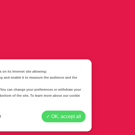
 on its Internet site allowing:
ng and enable it to measure the audience and the
CONTACTEZ-NOUS
d. You can change your preferences or withdraw your
 bottom of the site. To learn more about our cookie
Mentions légales
Politique de confidentialité
e
OK, accept all