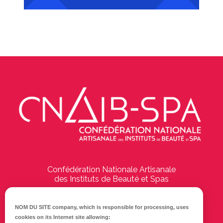
Confédération Nationale Artisanale
des Instituts de Beauté et Spas
194 Boulevard Emile Delmas
17000
La Rochelle
NOM DU SITE company
, which is responsible for processing, uses
cookies on its Internet site allowing: