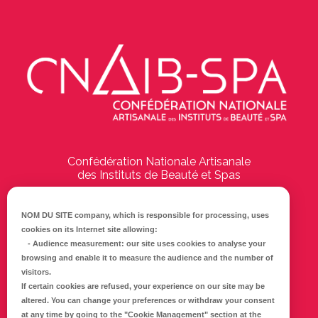
Confédération Nationale Artisanale
des Instituts de Beauté et Spas
194 Boulevard Emile Delmas
17000
La Rochelle
NOM DU SITE company
, which is responsible for processing, uses
cookies on its Internet site allowing:
Tél :
05 46 41 69 79
-
Audience measurement
: our site uses cookies to analyse your
browsing and enable it to measure the audience and the number of
E-mail :
info@cnaib-spa.fr
visitors.
If certain cookies are refused, your experience on our site may be
altered. You can change your preferences or withdraw your consent
at any time by going to the
"Cookie Management"
section at the