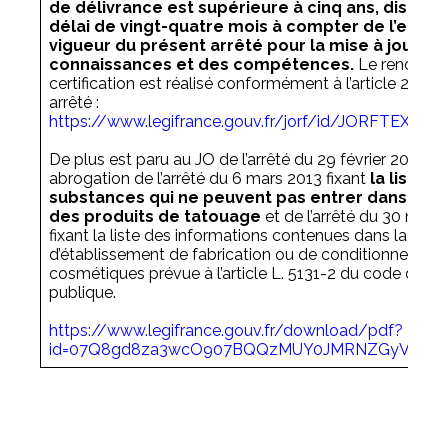
de délivrance est supérieure à cinq ans, dispose
délai de vingt-quatre mois à compter de l’entré
vigueur du présent arrêté pour la mise à jour de
connaissances et des compétences.
Le renouvel
certification est réalisé conformément à l’article 2 du 
arrêté :
https://www.legifrance.gouv.fr/jorf/id/JORFTEXT0
De plus est paru au JO de l’arrêté du 29 février 2024 p
abrogation de l’arrêté du 6 mars 2013 fixant
la liste d
substances qui ne peuvent pas entrer dans la c
des produits de tatouage
et de l’arrêté du 30 nov
fixant la liste des informations contenues dans la décl
d’établissement de fabrication ou de conditionnement
cosmétiques prévue à l’article L. 5131-2 du code de la
publique.
https://www.legifrance.gouv.fr/download/pdf?
id=07Q8gd8za3wcO907BQQzMUY0JMRNZGyVDKF_